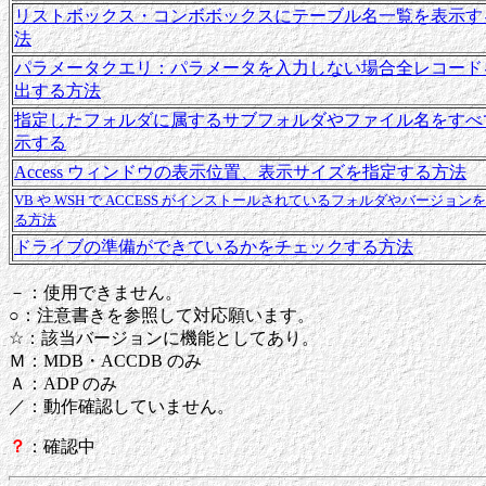
リストボックス・コンボボックスにテーブル名一覧を表示す
法
パラメータクエリ：パラメータを入力しない場合全レコード
出する方法
指定したフォルダに属するサブフォルダやファイル名をすべ
示する
Access ウィンドウの表示位置、表示サイズを指定する方法
VB や WSH で ACCESS がインストールされているフォルダやバージョン
る方法
ドライブの準備ができているかをチェックする方法
－：使用できません。
○：注意書きを参照して対応願います。
☆：該当バージョンに機能としてあり。
Ｍ：MDB・ACCDB のみ
Ａ：ADP のみ
／：動作確認していません。
？
：確認中