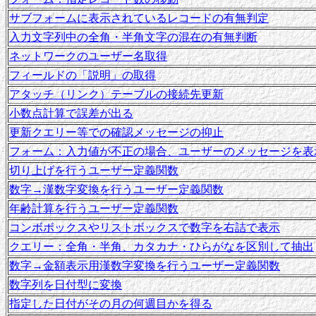
サブフォームに表示されているレコードの有無判定
入力文字列中の全角・半角文字の混在の有無判断
ネットワークのユーザー名取得
フィールドの「説明」の取得
アタッチ（リンク）テーブルの接続先更新
小数点計算で誤差が出る
更新クエリー等での確認メッセージの抑止
フォーム：入力値が不正の場合、ユーザーのメッセージを表
切り上げを行うユーザー定義関数
数字→漢数字変換を行うユーザー定義関数
年齢計算を行うユーザー定義関数
コンボボックスやリストボックスで数字を右詰で表示
クエリー：全角・半角、カタカナ・ひらがなを区別して抽出
数字→金額表示用漢数字変換を行うユーザー定義関数
数字列を日付型に変換
指定した日付がその月の何週目かを得る