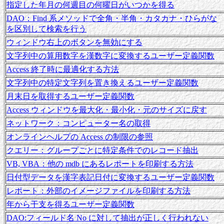
指定した年月の何週目の何曜日がいつかを得る
DAO：Find 系メソッドで全角・半角・カタカナ・ひらがな
を区別して検索を行う
ウィンドウ右上のボタンを無効にする
文字列中の算用数字を漢数字に変換するユーザー定義関数
Access 終了時に最適化する方法
文字列中の特定文字列を置き換えるユーザー定義関数
月末日を取得するユーザー定義関数
Access ウィンドウを最大化・最小化・元のサイズに戻す
ネットワーク：コンピューター名の取得
オンラインヘルプの Access の制限の参照
クエリー：グループごとに特定条件でのレコード抽出
VB, VBA：他の mdb にあるレポートを印刷する方法
日付型データを漢字表記日付に変換するユーザー定義関数
レポート：外部のイメージファイルを印刷する方法
年から干支を得るユーザー定義関数
DAO:フィールド名 No に対して抽出が正しく行われない