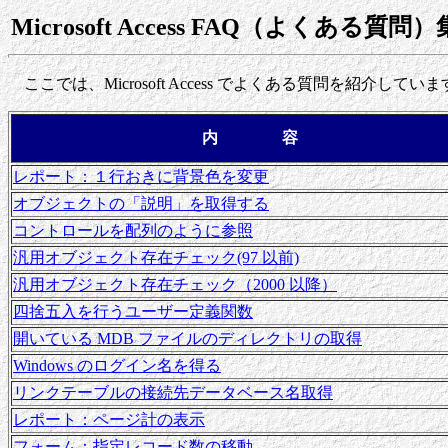
Microsoft Access FAQ（よくある質問）
ここでは、Microsoft Access でよくある質問を紹介してい
内 容
レポート：１行おきに背景色を変更
オブジェクトの「説明」を取得する
コントロールを配列のように参照
汎用オブジェクト存在チェック(97 以前)
汎用オブジェクト存在チェック（2000 以降）
四捨五入を行うユーザー定義関数
開いている MDB ファイルのディレクトリの取得
Windows のログイン名を得る
リンクテーブルの接続先データベース名取得
レポート：ページ計の表示
フォーム：指定レコード数の移動