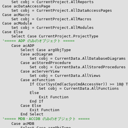
    Set cobj = CurrentProject.AllReports

Case acDataAccessPage

    Set cobj = CurrentProject.AllDataAccessPages

Case acMacro

    Set cobj = CurrentProject.AllMacros

Case acModule

    Set cobj = CurrentProject.AllModules

Case Else

'===== ADP のみのオブジェクト =====

    Case acADP

        Select Case argObjType

        Case acDiagram

            Set cobj = CurrentData.AllDatabaseDiagrams

        Case acStoredProcedure

            Set cobj = CurrentData.AllStoredProcedures

        Case acServerView

            Set cobj = CurrentData.AllViews

        Case acFunction

            If CCur(SysCmd(acSysCmdAccessVer)) >= 10@ T
                Set cobj = CurrentData.AllFunctions

            Else

                Exit Function

            End If

        Case Else

            Exit Function

'===== MDB・ACCDB のみのオブジェクト =====

    Case acMDB

        Select Case argObjType
