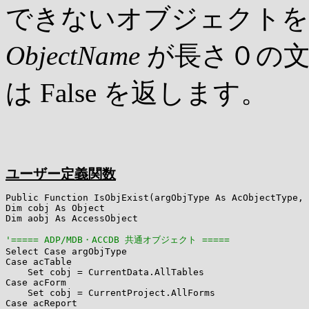
できないオブジェクトを
ObjectName
が長さ０の文字列
は False を返します。
ユーザー定義関数
Public Function IsObjExist(argObjType As AcObjectType, 
Dim cobj As Object

Dim aobj As AccessObject

'===== ADP/MDB・ACCDB 共通オブジェクト =====

Select Case argObjType

Case acTable

    Set cobj = CurrentData.AllTables

Case acForm

    Set cobj = CurrentProject.AllForms

Case acReport
