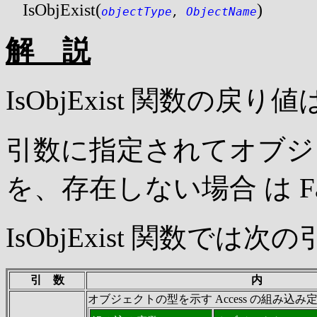
 IsObjExist(
)
objectType
, 
ObjectName
解 説
IsObjExist 関数の戻り値
引数に指定されてオブジェ
を、存在しない場合 は Fa
IsObjExist 関数で
引 数
内 
オブジェクトの型を示す Access の組み込