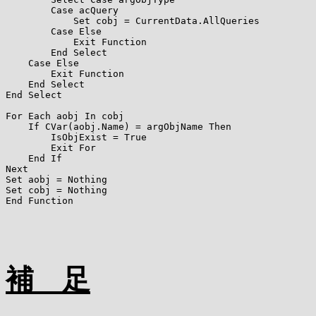
        Case acQuery

            Set cobj = CurrentData.AllQueries

        Case Else

            Exit Function

        End Select

    Case Else

        Exit Function

    End Select

End Select

For Each aobj In cobj

    If CVar(aobj.Name) = argObjName Then

        IsObjExist = True

        Exit For

    End If

Next

Set aobj = Nothing

Set cobj = Nothing

End Function
補 足