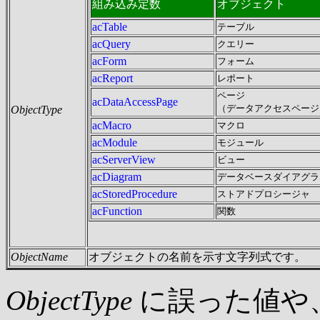
組み込み定数
オブジェクト
acTable
テーブル
acQuery
クエリー
acForm
フォーム
acReport
レポート
ページ
acDataAccessPage
（データアクセスページ
ObjectType
acMacro
マクロ
acModule
モジュール
acServerView
ビュー
acDiagram
データベースダイアグラ
acStoredProcedure
ストアドプロシージャ
acFunction
関数
ObjectName
オブジェクトの名前を示す文字列式です。
ObjectType
に誤った値や