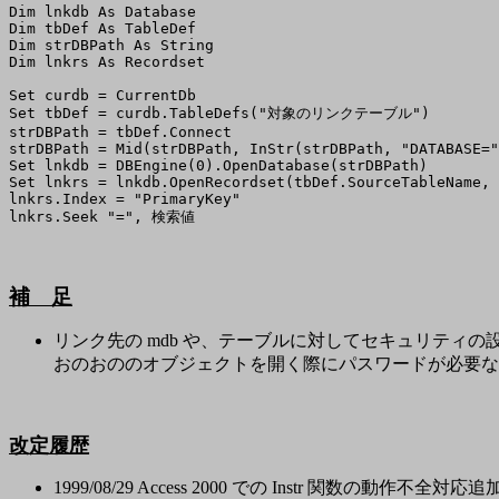
Dim lnkdb As Database

Dim tbDef As TableDef

Dim strDBPath As String

Dim lnkrs As Recordset

Set curdb = CurrentDb

Set tbDef = curdb.TableDefs("対象のリンクテーブル")

strDBPath = tbDef.Connect

strDBPath = Mid(strDBPath, InStr(strDBPath, "DATABASE="
Set lnkdb = DBEngine(0).OpenDatabase(strDBPath)

Set lnkrs = lnkdb.OpenRecordset(tbDef.SourceTableName, 
lnkrs.Index = "PrimaryKey"

lnkrs.Seek "=", 検索値
補 足
リンク先の mdb や、テーブルに対してセキュリティ
おのおののオブジェクトを開く際にパスワードが必要な
改定履歴
1999/08/29 Access 2000 での Instr 関数の動作不全対応追