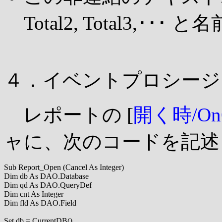
Total2, Total3,･
４．イベントプロシージ
レポートの [
開く時/On
ャに、次のコードを記述
Sub Report_Open (Cancel As Integer)

Dim db As DAO.Database

Dim qd As DAO.QueryDef

Dim cnt As Integer

Dim fld As DAO.Field

Set db = CurrentDB()
