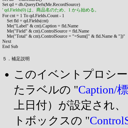
' qd.Fields(0) は、商品名のため、1 から始める。

For cnt = 1 To qd.Fields.Count - 1

    Set fld = qd.Fields(cnt)

    Me("Label" & cnt).Caption = fld.Name

    Me("Field" & cnt).ControlSource = fld.Name

    Me("Total" & cnt).ControlSource = "=Sum([" & fld.Name & "])"

Next

５．補足説明
このイベントプロシー
たラベルの "
Caption/
上日付）が設定され、
トボックスの "
Contr