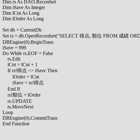
Dim rs As DAO.Recordset

Dim iSave As Integer

Dim lCnt As Long

Dim lOrder As Long

Set db = CurrentDb

Set rs = db.OpenRecordset("SELECT 得点, 順位 FROM 成績 OR
DBEngine(0).BeginTrans

iSave = 999

Do While rs.EOF = False

    rs.Edit

    lCnt = lCnt + 1

    If rs!得点 <> iSave Then

        lOrder = lCnt

        iSave = rs!得点

    End If

    rs!順位 = lOrder

    rs.UPDATE

    rs.MoveNext

Loop

DBEngine(0).CommitTrans
