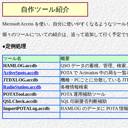
自作ツール紹介
Microsoft Access を使い、自分に使いやすくなるような
個々のツールについての紹介は、追って追加して行く予定で
●定例処理
ツール名
概要
HAMLOG.accdb
QSO データの蓄積、管理、検索、各
ActiveSpots.accdb
POTA で Activation 中の局を一
JTDXLOG.accdb
機種・PCごとに分散している JT
RadioStation.accdb
各種情報検索
POTATool.accdb
POTA 運用補助ツール
QSLCheck.accdb
SQL 印刷要否判断補助
ImportPOTALog.accdb
HAMLOG のデータに POTA 情