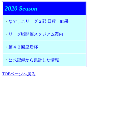
2020 Season
・
なでしこリーグ２部 日程・結果
・
リーグ戦開催スタジアム案内
・
第４２回皇后杯
・
公式記録から集計した情報
TOPページへ戻る